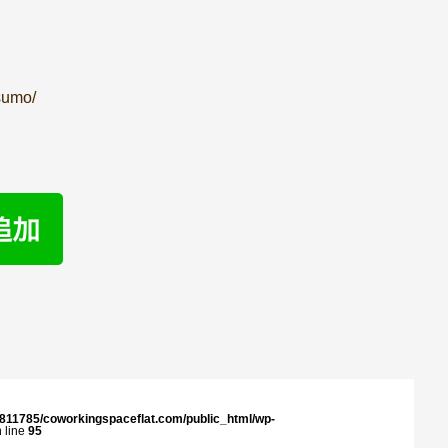
sumo/
811785/coworkingspaceflat.com/public_html/wp-
 line
95