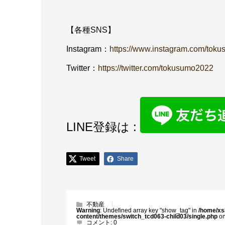
【各種SNS】
Instagram：
https://www.instagram.com/toku
Twitter：
https://twitter.com/tokusumo2022
LINE登録は :
Tweet
Share
不動産
Warning
: Undefined array key "show_tag" in
/home/xs
content/themes/switch_tcd063-child03/single.php
on
コメント:
0