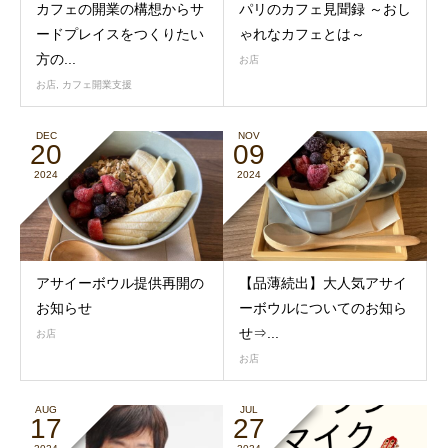
カフェの開業の構想からサ
パリのカフェ見聞録 ～おし
ードプレイスをつくりたい
ゃれなカフェとは～
方の...
お店
お店
,
カフェ開業支援
DEC
NOV
20
09
2024
2024
アサイーボウル提供再開の
【品薄続出】大人気アサイ
お知らせ
ーボウルについてのお知ら
せ⇒...
お店
お店
AUG
JUL
17
27