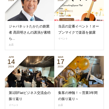
2024
2024
ジャパネットたかたの創業
当店の定番イベント！オー
者 髙田明さんの講演が素晴
プンマイクで楽器を披露
ら...
イベント
お店
APR
MAR
14
17
2024
2024
第1回Flatビジネス交流会の
集客の神髄！～営業3年間
振り返り
の振り返り～
イベント
お店