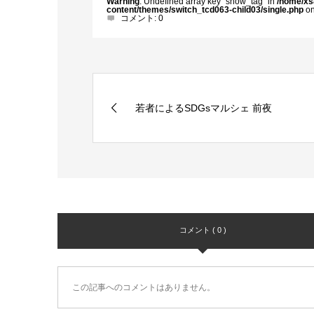
Warning
: Undefined array key "show_tag" in
/home/xs
content/themes/switch_tcd063-child03/single.php
on
コメント:
0
若者によるSDGsマルシェ 前夜
コメント ( 0 )
この記事へのコメントはありません。