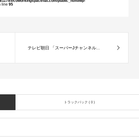
811785/coworkingspaceflat.com/public_html/wp-
 line
95
テレビ朝日 「スーパーJチャンネル...
トラックバック ( 0 )