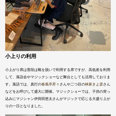
小上りの利用
小上がり席は普段は靴を脱いで利用する席ですが、高低差を利用
して、落語会やマジックショーなど舞台としても活用しておりま
す。落語では、真打の
春風亭昇々
さんや二つ目の
林家きよ彦
さん
などをお呼びして盛大に開催。マジックショーでは、子供の突っ
込みにマジシャン伊與田悠太さんがマジックで応じる大盛り上が
りの一日となりました。